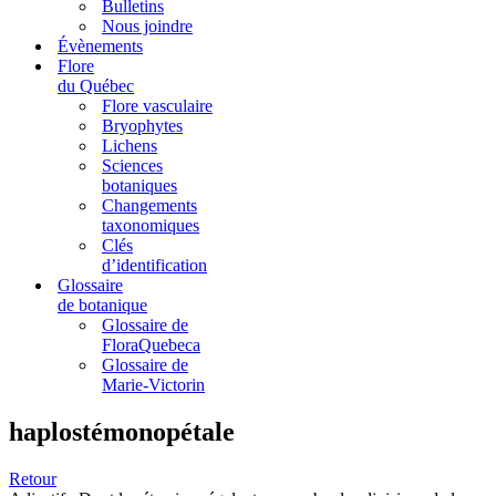
Bulletins
Nous joindre
Évènements
Flore
du Québec
Flore vasculaire
Bryophytes
Lichens
Sciences
botaniques
Changements
taxonomiques
Clés
d’identification
Glossaire
de botanique
Glossaire de
FloraQuebeca
Glossaire de
Marie-Victorin
haplostémonopétale
Retour