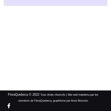
FloraQuebeca © 2022
Tous droits réservés | Site web maintenu par les
membres de FloraQuebeca, graphisme par Anne Moncion