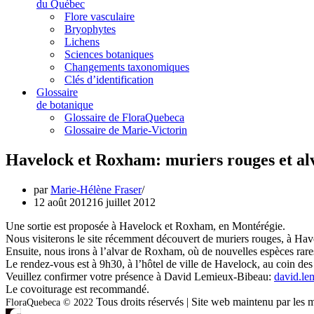
du Québec
Flore vasculaire
Bryophytes
Lichens
Sciences botaniques
Changements taxonomiques
Clés d’identification
Glossaire
de botanique
Glossaire de FloraQuebeca
Glossaire de Marie-Victorin
Havelock et Roxham: muriers rouges et al
par
Marie-Hélène Fraser
12 août 2012
16 juillet 2012
Une sortie est proposée à Havelock et Roxham, en Montérégie.
Nous visiterons le site récemment découvert de muriers rouges, à Hav
Ensuite, nous irons à l’alvar de Roxham, où de nouvelles espèces rares
Le rendez-vous est à 9h30, à l’hôtel de ville de Havelock, au coin des
Veuillez confirmer votre présence à David Lemieux-Bibeau:
david.l
Le covoiturage est recommandé.
Tous droits réservés | Site web maintenu par l
FloraQuebeca © 2022