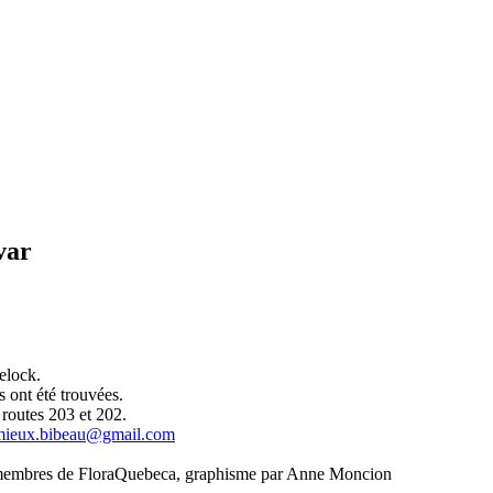
var
elock.
 ont été trouvées.
 routes 203 et 202.
emieux.bibeau@gmail.com
es membres de FloraQuebeca, graphisme par Anne Moncion