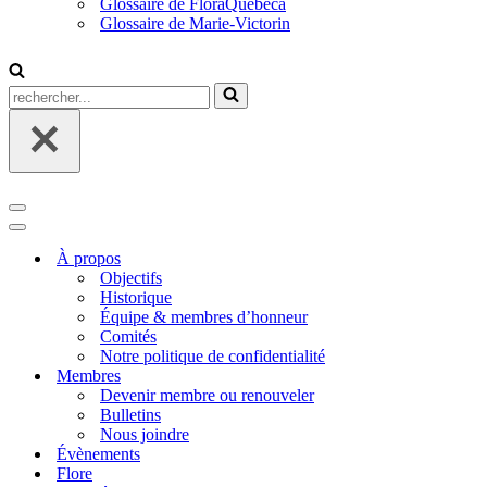
Glossaire de FloraQuebeca
Glossaire de Marie-Victorin
Rechercher...
Menu
de
Menu
navigation
de
À propos
navigation
Objectifs
Historique
Équipe & membres d’honneur
Comités
Notre politique de confidentialité
Membres
Devenir membre ou renouveler
Bulletins
Nous joindre
Évènements
Flore