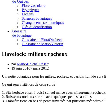
du Québec
Flore vasculaire
Bryophytes
Lichens
Sciences botaniques
Changements taxonomiques
Clés d’identification
Glossaire
de botanique
Glossaire de FloraQuebeca
Glossaire de Marie-Victorin
Havelock: milieux rocheux
par
Marie-Hélène Fraser
19 juin 2010
7 mars 2012
Un sortie botanique pour les milieux rocheux et parfois humide aura l
Ce qui sera visité lors de cette sortie
1. Site herbacé et semi-boisé sur sol mince avec affleurement rocheux
2. Ruisseaux rocheux sur roc avec quelques petites cascades.
3. Érablière riche en bas de pente traversée par plusieurs méandres d’u