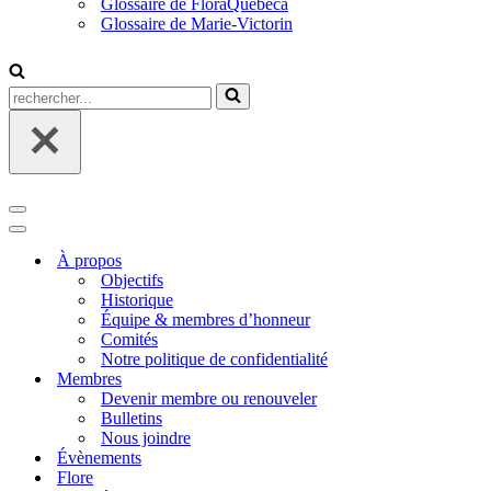
Glossaire de FloraQuebeca
Glossaire de Marie-Victorin
Rechercher...
Menu
de
Menu
navigation
de
À propos
navigation
Objectifs
Historique
Équipe & membres d’honneur
Comités
Notre politique de confidentialité
Membres
Devenir membre ou renouveler
Bulletins
Nous joindre
Évènements
Flore