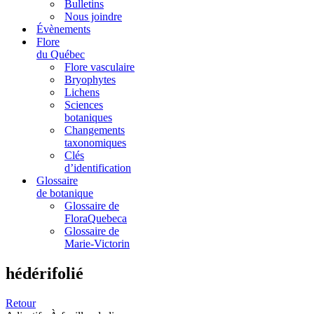
Bulletins
Nous joindre
Évènements
Flore
du Québec
Flore vasculaire
Bryophytes
Lichens
Sciences
botaniques
Changements
taxonomiques
Clés
d’identification
Glossaire
de botanique
Glossaire de
FloraQuebeca
Glossaire de
Marie-Victorin
hédérifolié
Retour