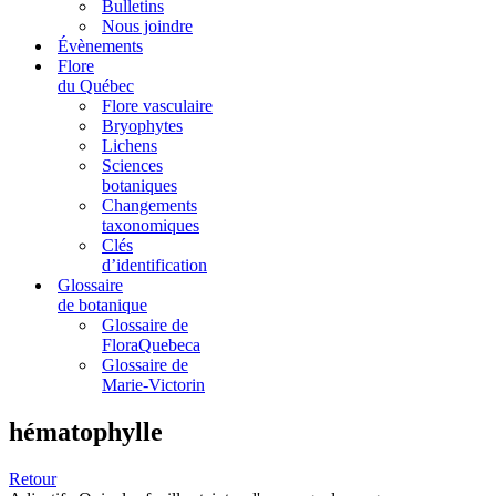
Bulletins
Nous joindre
Évènements
Flore
du Québec
Flore vasculaire
Bryophytes
Lichens
Sciences
botaniques
Changements
taxonomiques
Clés
d’identification
Glossaire
de botanique
Glossaire de
FloraQuebeca
Glossaire de
Marie-Victorin
hématophylle
Retour