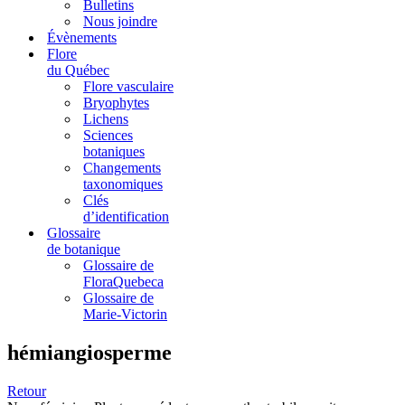
Bulletins
Nous joindre
Évènements
Flore
du Québec
Flore vasculaire
Bryophytes
Lichens
Sciences
botaniques
Changements
taxonomiques
Clés
d’identification
Glossaire
de botanique
Glossaire de
FloraQuebeca
Glossaire de
Marie-Victorin
hémiangiosperme
Retour