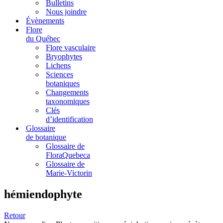
Bulletins
Nous joindre
Évènements
Flore
du Québec
Flore vasculaire
Bryophytes
Lichens
Sciences
botaniques
Changements
taxonomiques
Clés
d’identification
Glossaire
de botanique
Glossaire de
FloraQuebeca
Glossaire de
Marie-Victorin
hémiendophyte
Retour