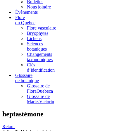
Bulletins
Nous joindre
Évènements
Flore
du Québec
Flore vasculaire
Bryophytes
Lichens
Sciences
botaniques
Changements
taxonomiques
Clés
d’identification
Glossaire
de botanique
Glossaire de
FloraQuebeca
Glossaire de
Marie-Victorin
heptastémone
Retour