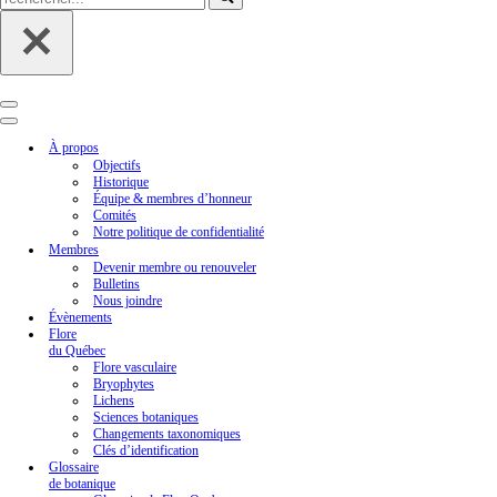
Menu
de
Menu
navigation
de
À propos
navigation
Objectifs
Historique
Équipe & membres d’honneur
Comités
Notre politique de confidentialité
Membres
Devenir membre ou renouveler
Bulletins
Nous joindre
Évènements
Flore
du Québec
Flore vasculaire
Bryophytes
Lichens
Sciences botaniques
Changements taxonomiques
Clés d’identification
Glossaire
de botanique