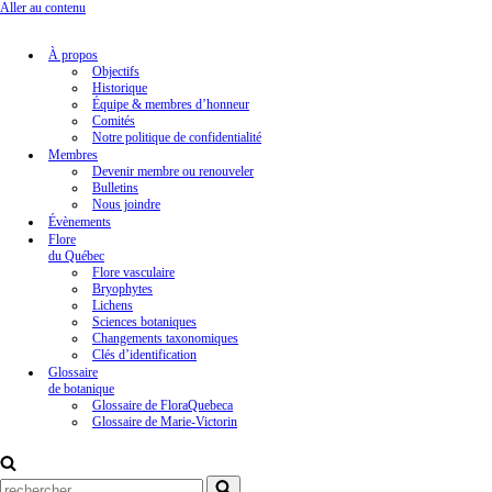
Aller au contenu
À propos
Objectifs
Historique
Équipe & membres d’honneur
Comités
Notre politique de confidentialité
Membres
Devenir membre ou renouveler
Bulletins
Nous joindre
Évènements
Flore
du Québec
Flore vasculaire
Bryophytes
Lichens
Sciences botaniques
Changements taxonomiques
Clés d’identification
Glossaire
de botanique
Glossaire de FloraQuebeca
Glossaire de Marie-Victorin
Rechercher...