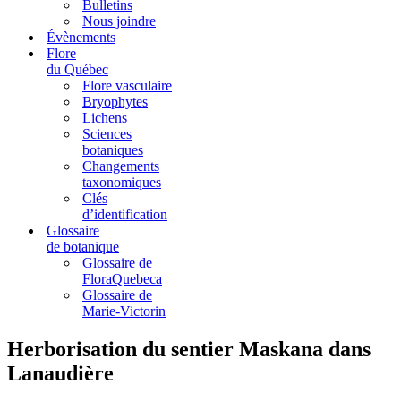
Bulletins
Nous joindre
Évènements
Flore
du Québec
Flore vasculaire
Bryophytes
Lichens
Sciences
botaniques
Changements
taxonomiques
Clés
d’identification
Glossaire
de botanique
Glossaire de
FloraQuebeca
Glossaire de
Marie-Victorin
Herborisation du sentier Maskana dans
Lanaudière