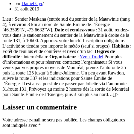
par
Daniel Cyr
31 août 2019
Lieu : Sentier Maskana (entrée sud du sentier de la Matawinie (rang
4), à environ 3 km au nord de Sainte-Émilie-de-l’Énergie
[46.3509°N, -73.6632°W].
Date et rendez-vous
: 31 août, rendez-
vous dans le stationnement du sentier de la Matawinie à droite de la
route 131, à 10h00. Apportez votre lunch! Inscription obligatoire.
L’activité se tiendra peu importe la météo (sauf si orages).
Habitats
:
Forêt de feuillus et de conifères et rives d’un lac.
Degrés de
difficulté
: intermédiaire
Organisateur
:
Yvon Trudel
Pour plus
d’informations et pour réserver, contactez l’organisateur Si vous
venez par vos propres moyens de Montréal, prenez l’autoroute 25
puis la route 125 jusqu’à Sainte-Julienne. Un peu avant Rawdon,
suivre la route 337 et les indications pour Sainte-Émilie-de-
l’Énergie. Il est aussi possible de passer par Joliette via l’autoroute
31/route 131. Prévoyez au moins 2 heures dès la sortie de Montréal
pour Sainte-Émilie-de-l’Énergie, puis 3 km plus au nord…]]>
Laisser un commentaire
Votre adresse e-mail ne sera pas publiée.
Les champs obligatoires
sont indiqués avec
*