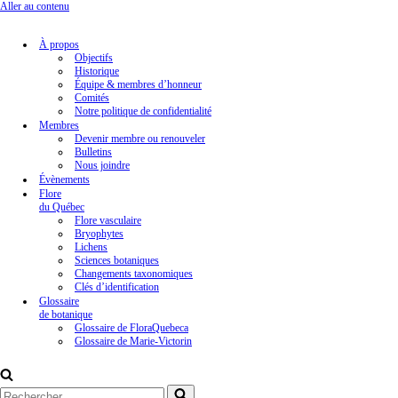
Aller au contenu
À propos
Objectifs
Historique
Équipe & membres d’honneur
Comités
Notre politique de confidentialité
Membres
Devenir membre ou renouveler
Bulletins
Nous joindre
Évènements
Flore
du Québec
Flore vasculaire
Bryophytes
Lichens
Sciences botaniques
Changements taxonomiques
Clés d’identification
Glossaire
de botanique
Glossaire de FloraQuebeca
Glossaire de Marie-Victorin
Rechercher...