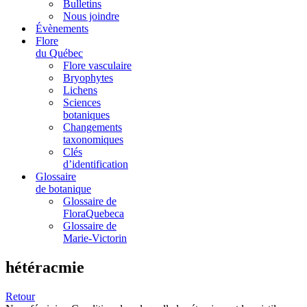
Bulletins
Nous joindre
Évènements
Flore
du Québec
Flore vasculaire
Bryophytes
Lichens
Sciences
botaniques
Changements
taxonomiques
Clés
d’identification
Glossaire
de botanique
Glossaire de
FloraQuebeca
Glossaire de
Marie-Victorin
hétéracmie
Retour