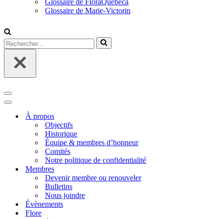
Glossaire de FloraQuebeca
Glossaire de Marie-Victorin
Rechercher...
Menu
de
Menu
navigation
de
À propos
navigation
Objectifs
Historique
Équipe & membres d’honneur
Comités
Notre politique de confidentialité
Membres
Devenir membre ou renouveler
Bulletins
Nous joindre
Évènements
Flore