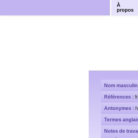
À
propos
Aller
au
contenu
Nom masculin
Références :
f
Antonymes :
h
Termes anglai
Notes de travai