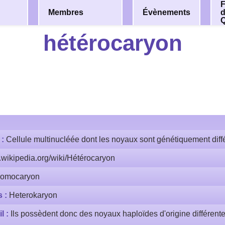
F
Membres
Évènements
hétérocaryon
 :
Cellule multinucléée dont les noyaux sont génétiquement diff
r.wikipedia.org/wiki/Hétérocaryon
omocaryon
s :
Heterokaryon
l :
Ils possèdent donc des noyaux haploïdes d'origine différen