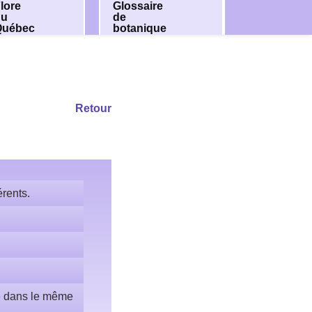
lore
Glossaire
du
de
Québec
botanique
Retour
érents.
te dans le même