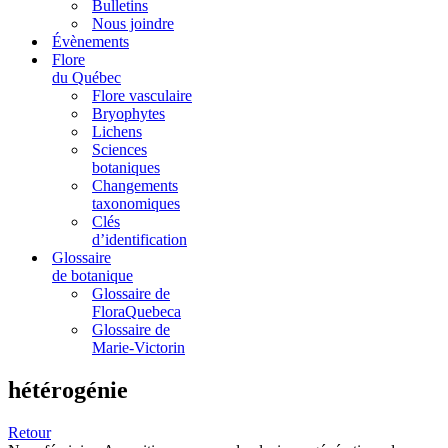
Bulletins
Nous joindre
Évènements
Flore
du Québec
Flore vasculaire
Bryophytes
Lichens
Sciences
botaniques
Changements
taxonomiques
Clés
d’identification
Glossaire
de botanique
Glossaire de
FloraQuebeca
Glossaire de
Marie-Victorin
hétérogénie
Retour