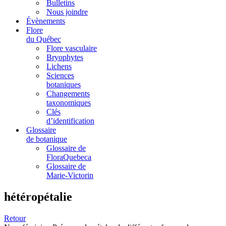
Bulletins
Nous joindre
Évènements
Flore
du Québec
Flore vasculaire
Bryophytes
Lichens
Sciences
botaniques
Changements
taxonomiques
Clés
d’identification
Glossaire
de botanique
Glossaire de
FloraQuebeca
Glossaire de
Marie-Victorin
hétéropétalie
Retour