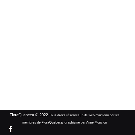
FloraQuebeca © 2022
Tous droits réservés | Site web maintenu par les
membres de FloraQuebeca, graphisme par Anne Moncion