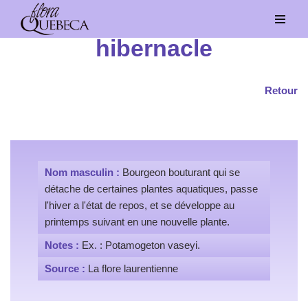
Aller
hibernacle
au
contenu
Retour
Nom masculin :
Bourgeon bouturant qui se
détache de certaines plantes aquatiques, passe
l'hiver a l'état de repos, et se développe au
printemps suivant en une nouvelle plante.
Notes :
Ex. : Potamogeton vaseyi.
Source :
La flore laurentienne