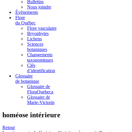
Bulletins
Nous joindre
Évènements
Flore
du Québec
Flore vasculaire
Bryophytes
Lichens
Sciences
botaniques
Changements
taxonomiques
Clés
d’identification
Glossaire
de botanique
Glossaire de
FloraQuebeca
Glossaire de
Marie-Victorin
homéose intérieure
Retour