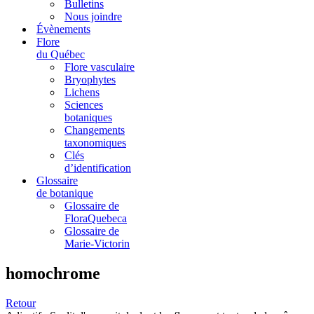
Bulletins
Nous joindre
Évènements
Flore
du Québec
Flore vasculaire
Bryophytes
Lichens
Sciences
botaniques
Changements
taxonomiques
Clés
d’identification
Glossaire
de botanique
Glossaire de
FloraQuebeca
Glossaire de
Marie-Victorin
homochrome
Retour