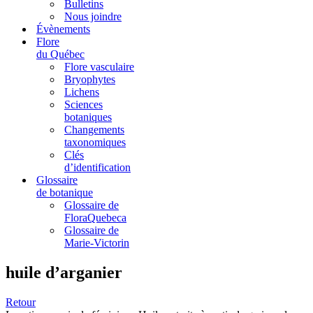
Bulletins
Nous joindre
Évènements
Flore
du Québec
Flore vasculaire
Bryophytes
Lichens
Sciences
botaniques
Changements
taxonomiques
Clés
d’identification
Glossaire
de botanique
Glossaire de
FloraQuebeca
Glossaire de
Marie-Victorin
huile d’arganier
Retour