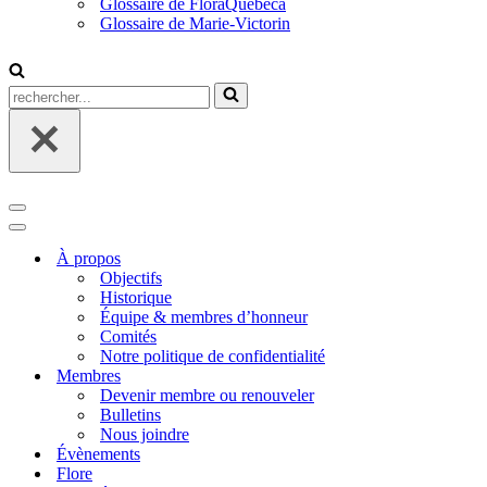
Glossaire de FloraQuebeca
Glossaire de Marie-Victorin
Rechercher...
Menu
de
Menu
navigation
de
À propos
navigation
Objectifs
Historique
Équipe & membres d’honneur
Comités
Notre politique de confidentialité
Membres
Devenir membre ou renouveler
Bulletins
Nous joindre
Évènements
Flore