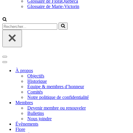
Glossaire de FloraQuebeca
Glossaire de Marie-Victorin
Rechercher...
Menu
de
Menu
navigation
de
À propos
navigation
Objectifs
Historique
Équipe & membres d’honneur
Comités
Notre politique de confidentialité
Membres
Devenir membre ou renouveler
Bulletins
Nous joindre
Évènements
Flore