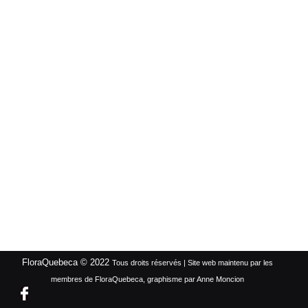
FloraQuebeca © 2022
Tous droits réservés | Site web maintenu par les
membres de FloraQuebeca, graphisme par Anne Moncion