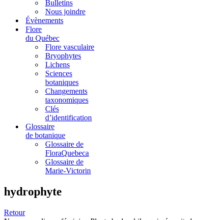
Bulletins
Nous joindre
Évènements
Flore
du Québec
Flore vasculaire
Bryophytes
Lichens
Sciences
botaniques
Changements
taxonomiques
Clés
d’identification
Glossaire
de botanique
Glossaire de
FloraQuebeca
Glossaire de
Marie-Victorin
hydrophyte
Retour