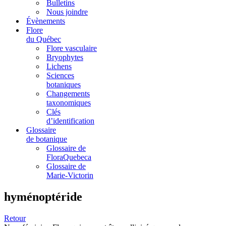
Bulletins
Nous joindre
Évènements
Flore
du Québec
Flore vasculaire
Bryophytes
Lichens
Sciences
botaniques
Changements
taxonomiques
Clés
d’identification
Glossaire
de botanique
Glossaire de
FloraQuebeca
Glossaire de
Marie-Victorin
hyménoptéride
Retour