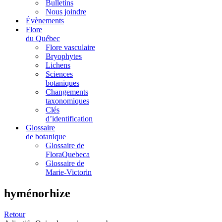
Bulletins
Nous joindre
Évènements
Flore
du Québec
Flore vasculaire
Bryophytes
Lichens
Sciences
botaniques
Changements
taxonomiques
Clés
d’identification
Glossaire
de botanique
Glossaire de
FloraQuebeca
Glossaire de
Marie-Victorin
hyménorhize
Retour