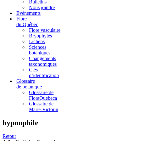
Bulletins
Nous joindre
Évènements
Flore
du Québec
Flore vasculaire
Bryophytes
Lichens
Sciences
botaniques
Changements
taxonomiques
Clés
d’identification
Glossaire
de botanique
Glossaire de
FloraQuebeca
Glossaire de
Marie-Victorin
hypnophile
Retour