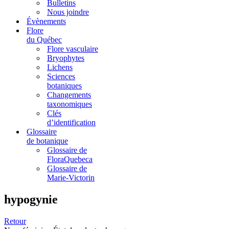
Bulletins
Nous joindre
Évènements
Flore
du Québec
Flore vasculaire
Bryophytes
Lichens
Sciences
botaniques
Changements
taxonomiques
Clés
d’identification
Glossaire
de botanique
Glossaire de
FloraQuebeca
Glossaire de
Marie-Victorin
hypogynie
Retour