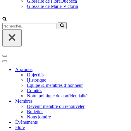
Glossaire de FloraQuebeca
Glossaire de Marie-Victorin
Rechercher...
Menu
de
Menu
navigation
de
À propos
navigation
Objectifs
Historique
Équipe & membres d’honneur
Comités
Notre politique de confidentialité
Membres
Devenir membre ou renouveler
Bulletins
Nous joindre
Évènements
Flore