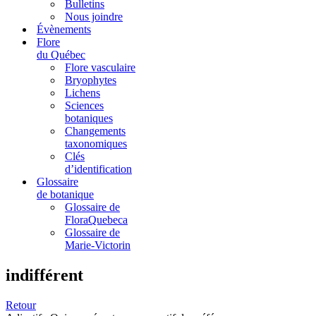
Bulletins
Nous joindre
Évènements
Flore
du Québec
Flore vasculaire
Bryophytes
Lichens
Sciences
botaniques
Changements
taxonomiques
Clés
d’identification
Glossaire
de botanique
Glossaire de
FloraQuebeca
Glossaire de
Marie-Victorin
indifférent
Retour