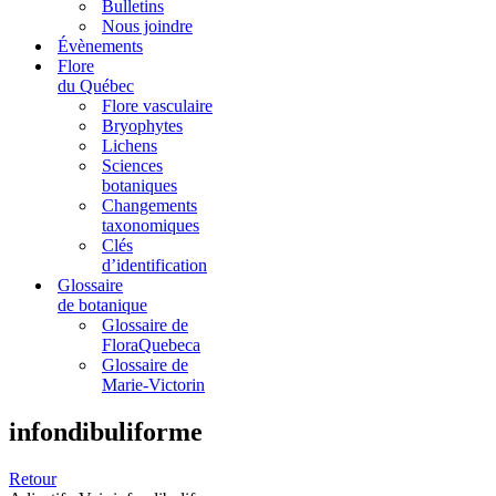
Bulletins
Nous joindre
Évènements
Flore
du Québec
Flore vasculaire
Bryophytes
Lichens
Sciences
botaniques
Changements
taxonomiques
Clés
d’identification
Glossaire
de botanique
Glossaire de
FloraQuebeca
Glossaire de
Marie-Victorin
infondibuliforme
Retour