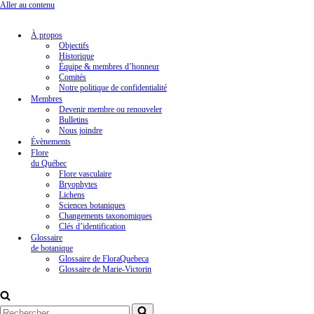
Aller au contenu
À propos
Objectifs
Historique
Équipe & membres d’honneur
Comités
Notre politique de confidentialité
Membres
Devenir membre ou renouveler
Bulletins
Nous joindre
Évènements
Flore
du Québec
Flore vasculaire
Bryophytes
Lichens
Sciences botaniques
Changements taxonomiques
Clés d’identification
Glossaire
de botanique
Glossaire de FloraQuebeca
Glossaire de Marie-Victorin
Rechercher...