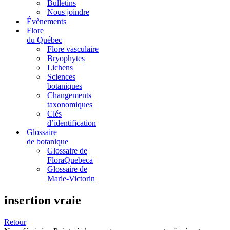
Bulletins
Nous joindre
Évènements
Flore
du Québec
Flore vasculaire
Bryophytes
Lichens
Sciences
botaniques
Changements
taxonomiques
Clés
d’identification
Glossaire
de botanique
Glossaire de
FloraQuebeca
Glossaire de
Marie-Victorin
insertion vraie
Retour