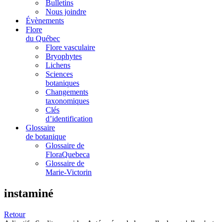
Bulletins
Nous joindre
Évènements
Flore
du Québec
Flore vasculaire
Bryophytes
Lichens
Sciences
botaniques
Changements
taxonomiques
Clés
d’identification
Glossaire
de botanique
Glossaire de
FloraQuebeca
Glossaire de
Marie-Victorin
instaminé
Retour