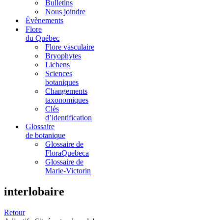
Bulletins
Nous joindre
Évènements
Flore
du Québec
Flore vasculaire
Bryophytes
Lichens
Sciences
botaniques
Changements
taxonomiques
Clés
d’identification
Glossaire
de botanique
Glossaire de
FloraQuebeca
Glossaire de
Marie-Victorin
interlobaire
Retour