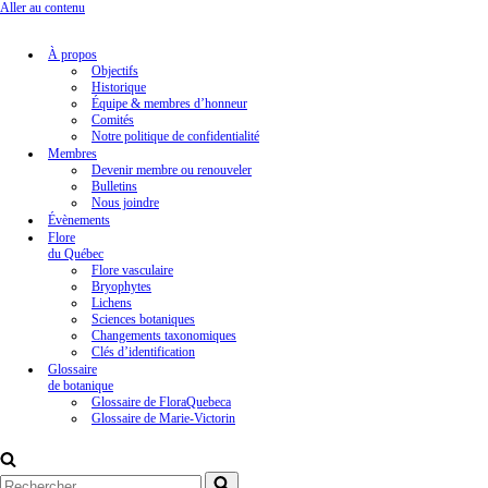
Aller au contenu
À propos
Objectifs
Historique
Équipe & membres d’honneur
Comités
Notre politique de confidentialité
Membres
Devenir membre ou renouveler
Bulletins
Nous joindre
Évènements
Flore
du Québec
Flore vasculaire
Bryophytes
Lichens
Sciences botaniques
Changements taxonomiques
Clés d’identification
Glossaire
de botanique
Glossaire de FloraQuebeca
Glossaire de Marie-Victorin
Rechercher...