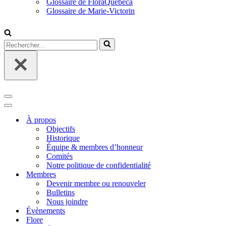
Glossaire de FloraQuebeca
Glossaire de Marie-Victorin
Rechercher...
Menu
de
Menu
navigation
de
À propos
navigation
Objectifs
Historique
Équipe & membres d’honneur
Comités
Notre politique de confidentialité
Membres
Devenir membre ou renouveler
Bulletins
Nous joindre
Évènements
Flore