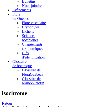
Bulletins
Nous joindre
Évènements
Flore
du Québec
Flore vasculaire
Bryophytes
Lichens
Sciences
botaniques
Changements
taxonomiques
Clés
d’identification
Glossaire
de botanique
Glossaire de
FloraQuebeca
Glossaire de
Marie-Victorin
isochrome
Retour