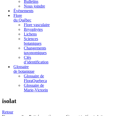
Bulletins
Nous joindre
Évènements
Flore
du Québec
Flore vasculaire
Bryophytes
Lichens
Sciences
botaniques
Changements
taxonomiques
Clés
d’identification
Glossaire
de botanique
Glossaire de
FloraQuebeca
Glossaire de
Marie-Victorin
isolat
Retour