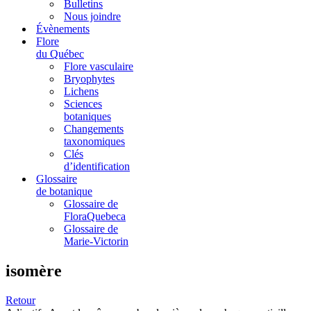
Bulletins
Nous joindre
Évènements
Flore
du Québec
Flore vasculaire
Bryophytes
Lichens
Sciences
botaniques
Changements
taxonomiques
Clés
d’identification
Glossaire
de botanique
Glossaire de
FloraQuebeca
Glossaire de
Marie-Victorin
isomère
Retour