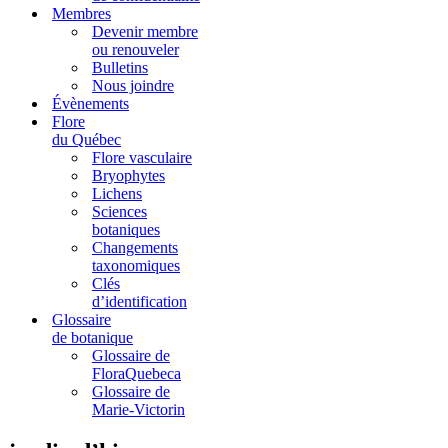
Membres
Devenir membre
ou renouveler
Bulletins
Nous joindre
Évènements
Flore
du Québec
Flore vasculaire
Bryophytes
Lichens
Sciences
botaniques
Changements
taxonomiques
Clés
d’identification
Glossaire
de botanique
Glossaire de
FloraQuebeca
Glossaire de
Marie-Victorin