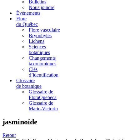
Bulletins
Nous joindre
Évènements
Flore
du Québec
Flore vasculaire
Bryophytes
Lichens
Sciences
botaniques
Changements
taxonomiques
Clés
d’identification
Glossaire
de botanique
Glossaire de
FloraQuebeca
Glossaire de
Marie-Victorin
jasminoïde
Retour