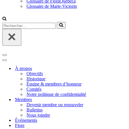
Glossaire de FloraQuebeca
Glossaire de Marie-Victorin
Rechercher...
Menu
de
Menu
navigation
de
À propos
navigation
Objectifs
Historique
Équipe & membres d’honneur
Comités
Notre politique de confidentialité
Membres
Devenir membre ou renouveler
Bulletins
Nous joindre
Évènements
Flore