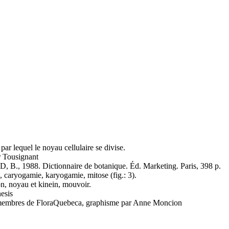
par lequel le noyau cellulaire se divise.
 Tousignant
., 1988. Dictionnaire de botanique. Éd. Marketing. Paris, 398 p.
, caryogamie, karyogamie, mitose (fig.: 3).
on, noyau et kinein, mouvoir.
esis
es membres de FloraQuebeca, graphisme par Anne Moncion