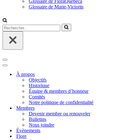
Glossaire de FloraQuebeca
Glossaire de Marie-Victorin
Rechercher...
Menu
de
Menu
navigation
de
À propos
navigation
Objectifs
Historique
Équipe & membres d’honneur
Comités
Notre politique de confidentialité
Membres
Devenir membre ou renouveler
Bulletins
Nous joindre
Évènements
Flore