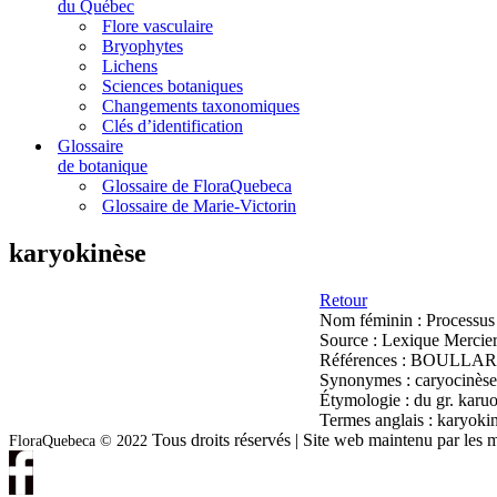
du Québec
Flore vasculaire
Bryophytes
Lichens
Sciences botaniques
Changements taxonomiques
Clés d’identification
Glossaire
de botanique
Glossaire de FloraQuebeca
Glossaire de Marie-Victorin
karyokinèse
Retour
Nom féminin :
Processus 
Source :
Lexique Mercier
Références :
BOULLARD, B
Synonymes :
caryocinèse
Étymologie :
du gr. karu
Termes anglais :
karyokin
Tous droits réservés | Site web maintenu par l
FloraQuebeca © 2022