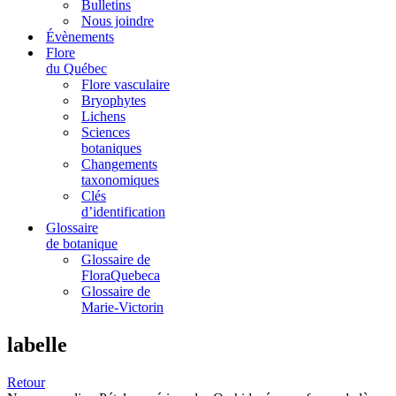
Bulletins
Nous joindre
Évènements
Flore
du Québec
Flore vasculaire
Bryophytes
Lichens
Sciences
botaniques
Changements
taxonomiques
Clés
d’identification
Glossaire
de botanique
Glossaire de
FloraQuebeca
Glossaire de
Marie-Victorin
labelle
Retour