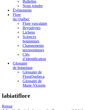
Bulletins
Nous joindre
Évènements
Flore
du Québec
Flore vasculaire
Bryophytes
Lichens
Sciences
botaniques
Changements
taxonomiques
Clés
d’identification
Glossaire
de botanique
Glossaire de
FloraQuebeca
Glossaire de
Marie-Victorin
labiatiflore
Retour