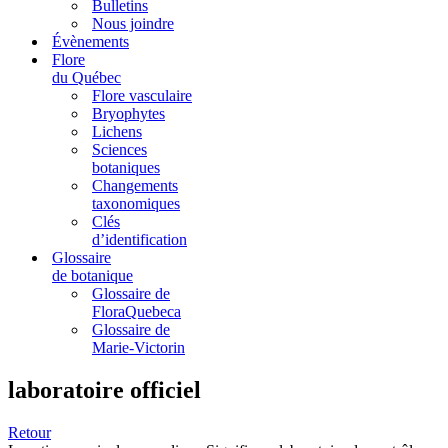
Bulletins
Nous joindre
Évènements
Flore
du Québec
Flore vasculaire
Bryophytes
Lichens
Sciences
botaniques
Changements
taxonomiques
Clés
d’identification
Glossaire
de botanique
Glossaire de
FloraQuebeca
Glossaire de
Marie-Victorin
laboratoire officiel
Retour