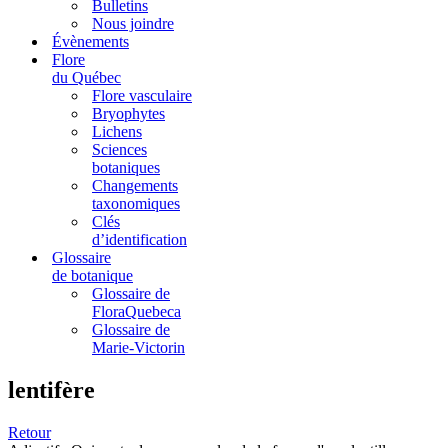
Bulletins
Nous joindre
Évènements
Flore
du Québec
Flore vasculaire
Bryophytes
Lichens
Sciences
botaniques
Changements
taxonomiques
Clés
d’identification
Glossaire
de botanique
Glossaire de
FloraQuebeca
Glossaire de
Marie-Victorin
lentifère
Retour