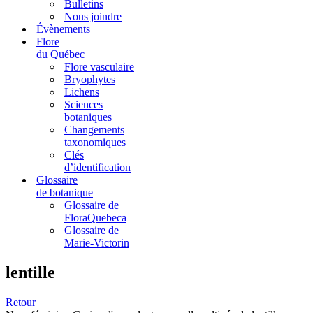
Bulletins
Nous joindre
Évènements
Flore
du Québec
Flore vasculaire
Bryophytes
Lichens
Sciences
botaniques
Changements
taxonomiques
Clés
d’identification
Glossaire
de botanique
Glossaire de
FloraQuebeca
Glossaire de
Marie-Victorin
lentille
Retour